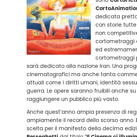
CortoAnimatio
dedicata prett
con storie tutte 
non competiti
cortometraggi c
ed estremament
cortometraggi 
sarà dedicato alla nazione Iran. Una pro
cinematografici ma anche tanta commedi
attuali come i diritti umani, identità sessual
guerra. Le opere saranno fruibili anche s
raggiungere un pubblico più vasto.
Anche quest’anno ampia presenza di reg
ampiamente il record dello scorso anno.
scelta per il manifesto della decima edizi
Perseghetti
dal titolo “
Il Cinema ci illumi