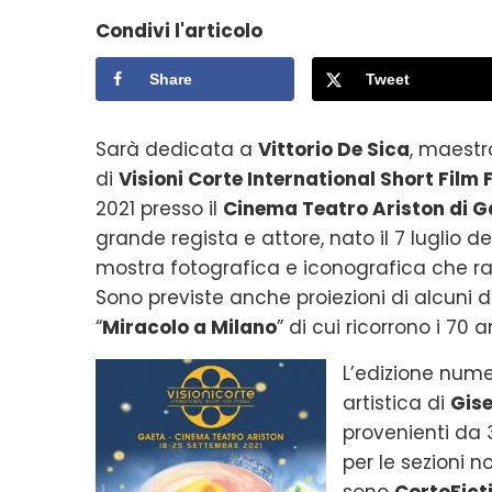
Condivi l'articolo
Share
Tweet
Sarà dedicata a
Vittorio De Sica
, maestr
di
Visioni Corte International Short Film 
2021 presso il
Cinema Teatro Ariston di 
grande regista e attore, nato il 7 luglio de
mostra fotografica e iconografica che rac
Sono previste anche proiezioni di alcuni dei
“
Miracolo a Milano
” di cui ricorrono i 70 a
L’edizione numer
artistica di
Gise
provenienti da 
per le sezioni n
sono
CortoFicti