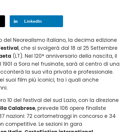
LinkedIn
o del Neorealismo italiano, la decima edizione
Festival
, che si svolgerà dal 18 al 25 Settembre
Gaeta
(LT). Nel 120° anniversario della nascita, il
l 1901 a Sora nel frusinate, sarà al centro di una
conterà la sua vita privata e professionale.
 suoi film più iconici, tra i quali anche
nni.
o 10 del festival del sud Lazio, con la direzione
lla Calabrese
, prevede 106 opere finaliste
37 nazioni: 72 cortometraggi in concorso e 34
on competitive. Le sezioni in gara
on Italia, CortoFiction international,