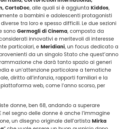
n, CortoDoc
, alle quali si è aggiunta
Kiddos
,
amente a bambini e adolescenti protagonisti
diverse tra loro e spesso difficili. Le due sezioni
ve sono
Germogli di Cinema
, composta da
onsiderati innovativi e meritevoli di interesse
e particolari, e
Meridiani
, un focus dedicato a
provenienti da un singolo Stato che quest’anno
grammazione che darà tanto spazio ai generi
a e un’attenzione particolare a tematiche
e, diritto all’infanzia, rapporti familiari e la
u piattaforma web, come l’anno scorso, per
iste donne, ben 68, andando a superare
 E nel segno delle donne è anche l’immagine
one, un disegno originale dell’artista
Mirka
na
” che vuole essere un buon auspicio dopo