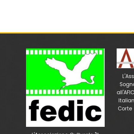
L'As
Sogno
all'AFI
Italia
Corte 