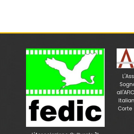
L'As
Sogno
all'AFI
Italia
Corte 