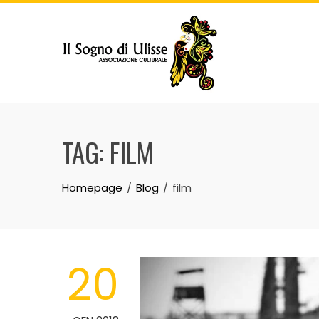
Skip
to
content
TAG:
FILM
Homepage
Blog
film
20